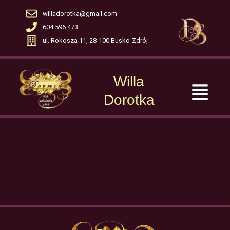
Skip
willadorotka@gmail.com
to
604 596 473
content
ul. Rokosza 11, 28-100 Busko-Zdrój
Willa
Menu
Dorotka