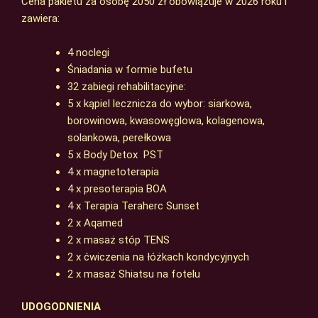
Cena pakietu za osobę 2050 zł obowiązuje w 2026 roku i
zawiera:
4 noclegi
Śniadania w formie bufetu
32 zabiegi rehabilitacyjne:
5 x kąpiel lecznicza do wybor: siarkowa,
borowinowa, kwasowęglowa, kolagenowa,
solankowa, perełkowa
5 x Body Detox PST
4 x magnetoterapia
4 x presoterapia BOA
4 x Terapia Teraherc Sunset
2 x Aqamed
2 x masaż stóp TENS
2 x ćwiczenia na łóżkach kondycyjnych
2 x masaż Shiatsu na fotelu
UDOGODNIENIA