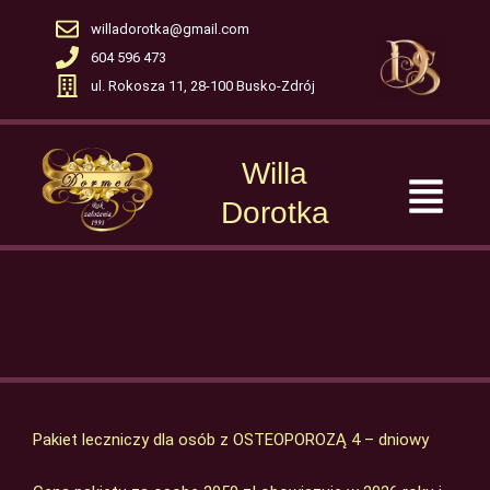
Skip
willadorotka@gmail.com
to
604 596 473
content
ul. Rokosza 11, 28-100 Busko-Zdrój
Willa
Menu
Dorotka
Pakiet leczniczy dla osób z OSTEOPOROZĄ 4 – dniowy