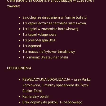
Cena pakietu za osobę 579 zł obowiązuje w 2026 roku i
zawiera:
2 noclegi ze śniadaniem w formie bufetu
1 x kąpiel lecznicza termalna siarczkowa
1 x kąpiel w zawiesinie borowinowej
1 x kąpiel kolagenowa
1 x presoterapia BOA
1 x Aqamed
1 x masaż nefrytowo-trmalinowy
1` x masaż Shiatsu na fotelu
UDOGODNIENIA
REWELACYJNA LOKALIZACJA – przy Parku
Zdrojowym, 3 minuty spacerkiem do Tężni
Busko-Zdrój
Kameralny obiekt
Brak dopłaty do pokoju 1- osobowego