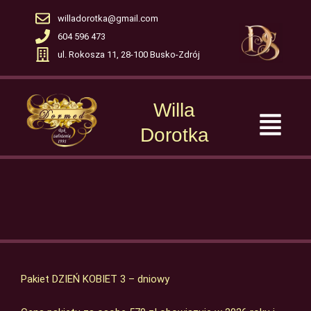
Skip
willadorotka@gmail.com
to
604 596 473
content
ul. Rokosza 11, 28-100 Busko-Zdrój
Willa
Menu
Dorotka
Pakiet DZIEŃ KOBIET 3 – dniowy