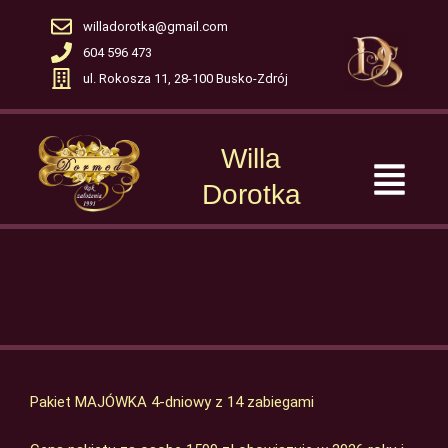
Skip
willadorotka@gmail.com
to
604 596 473
content
ul. Rokosza 11, 28-100 Busko-Zdrój
Willa
Menu
Dorotka
Pakiet MAJÓWKA 4-dniowy z 14 zabiegami