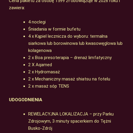
Cena pakietu za osobę 1599 zł obowiązuje w 2026 roku i
zawiera:
4 noclegi
Śniadania w formie bufetu
4 x Kąpiel lecznicza do wyboru: termalna
siarkowa lub borowinowa lub kwasowęglowa lub
kolagenowa
2 x Boa presoterapia – drenaż limfatyczny
2 X Aqamed
2 x Hydromasaż
2 x Mechaniczny masaż shiatsu na fotelu
2 x masaż sóp TENS
UDOGODNIENIA
REWELACYJNA LOKALIZACJA – przy Parku
Zdrojowym, 3 minuty spacerkiem do Tężni
Busko-Zdrój