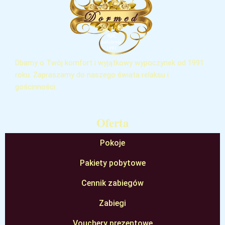
Dbamy o Twój komfort i wyjątkowy wypoczynek od 1991
roku. Zapraszamy do naszego świata relaksu i
gościnności.
Oferta
Pokoje
Pakiety pobytowe
Cennik zabiegów
Zabiegi
Vouchery prezentowe