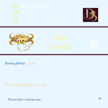
Skip
willadorotka@gmail.com
to
604 596 473
content
ul. Rokosza 11, 28-100 Busko-Zdrój
Willa
Menu
Dorotka
Strona główna
/ Sklep
Sklep
Wyświetlanie jednego wyniku