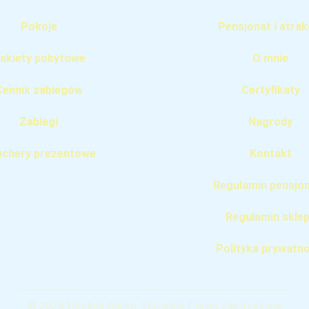
Pokoje
Pensjonat i atrak
akiety pobytowe
O mnie
Cennik zabiegów
Certyfikaty
Zabiegi
Nagrody
chery prezentowe
Kontakt
Regulamin pensjo
Regulamin skle
Polityka prywatno
© 2026 Noclegi Busko. Wszelkie Prawa Zastrzeżone