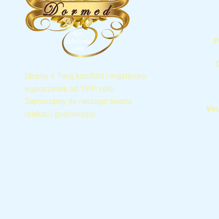
P
Dbamy o Twój komfort i wyjątkowy
wypoczynek od 1991 roku.
Zapraszamy do naszego świata
Vou
relaksu i gościnności.