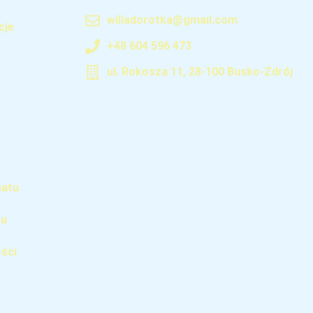
willadorotka@gmail.com
cje
+48 604 596 473
ul. Rokosza 11, 28-100 Busko-Zdrój
natu
pu
ści