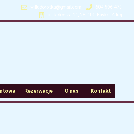
willadorotka@gmail.com
604 596 473
ul. Rokosza 11, 28-100 Busko-Zdrój
entowe
Rezerwacje
O nas
Kontakt