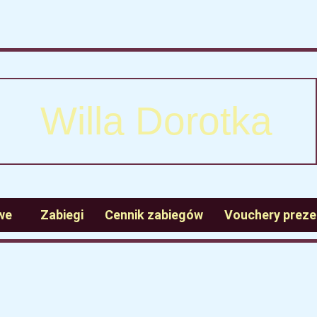
Willa Dorotka
we
Zabiegi
Cennik zabiegów
Vouchery prez